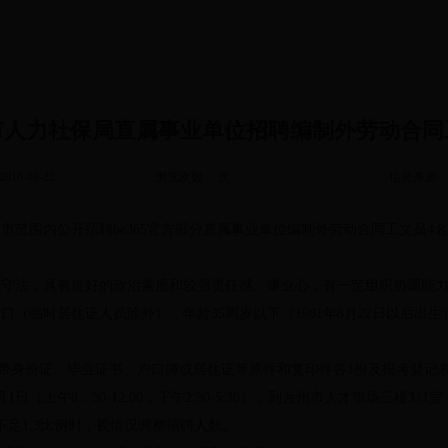
市人力社保局直属事业单位招聘编制外劳动合同
16-08-22
浏览次数： 次
信息来源： 
市范围内公开招聘be365官方部分直属事业单位编制外劳动合同工文员4
纪守法，具有良好的政治素质和较强责任感、事业心，有一定组织协调能
（临时居住证人员除外），年龄35周岁以下（1981年8月22日以后出生
请带身份证、毕业证书、户口簿或居住证等原件和复印件各1份及报考登记
月1日
（上午8：30-12:00，下午2:30-5:30），到台州市人才市场三楼
不足1:3比例时，视情况调整招聘人数。