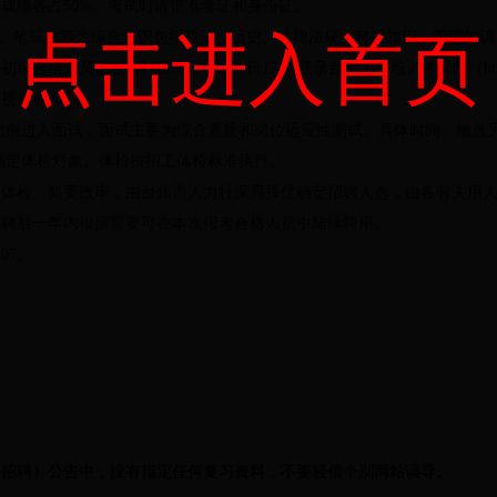
成绩各占50%。考试时请带准考证和身份证。
点击进入首页
0日进行。笔试内容为综合知识包括政治、历史、法律法规、科技知识、管理知
人员请在9月7日8:30—9月9日17:30登录台州人事培训考试网（http:// 
证视作放弃。
5比例进入面试，面试主要为综合素质和岗位适应性测试。具体时间、地点
1确定体检对象。体检按招工体检标准执行。
、体检、简要政审，由台州市人力社保局择优确定招聘人选，由各有关用
招聘后一年内根据需要可在本次报考合格人员中陆续聘用。
207。
开招聘）公告中，没有指定任何复习资料，不要轻信个别网站误导。