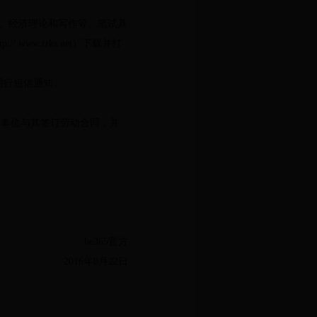
识、经济理论和写作等。笔试具
www.tzks.net）下载并打
另行短信通知。
人单位与其签订劳动合同，并
be365官方
2016年8月22日