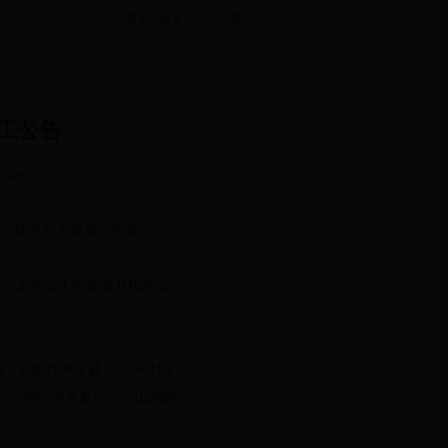
首页
>
政务公开
>
公告公示
工公告
be365官方
名，现将有关事项公告如下：
力、文字口头表达能力和岗位
）。
表（在附件中下载）、一寸照
311室（台州经济开发区白云山南路