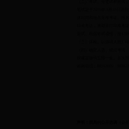
（二）考试。分笔试和面试，
笔试定于2016年 9月1
体时间和地点见准考证。报名初审合格
印准考证，逾期未打印准考
面试。根据笔试成绩，按1:
（三）体检。以招聘人数1:
（四）确定人选。经过考试
按规定缴纳五险一金。首次
咨询电话：88512669、88582
声明：我局的公开选调（公