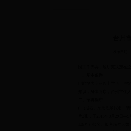
台州
发布日期：20
因工作需要，经研究决定在全
一、基本条件
已取得大专及以上学历，遵
知识，身体健康，台州常住人口
二、招聘程序
(一)报名。采用现场报名，
片2张，于
2016年8月29日
—
9
139号）报名。报考岗位人数