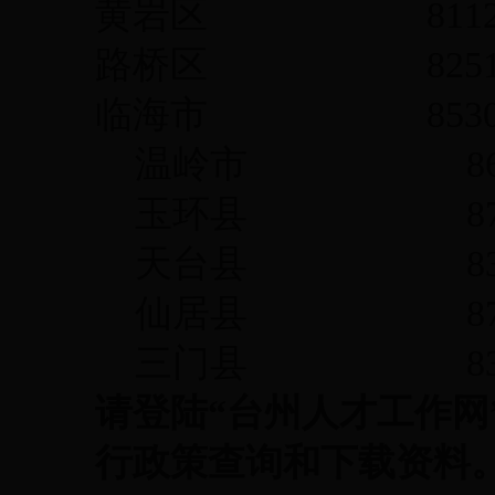
黄岩区 81122287 
路桥区 82513982 l
临海市 85308375 l
温岭市 86178788 
玉环县 87232017 
天台县 83812365 
仙居县 87788126 
三门县 83361717 
请登陆“台州人才工作网”（htt
行政策查询和下载资料